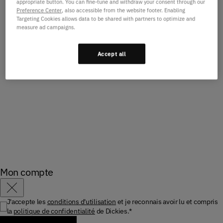
appropriate button. You can fine-tune and withdraw your consent through our
Page d'accueil
Femme Jupes Robes Nouveautes
Preference Center
, also accessible from the website footer. Enabling
Targeting Cookies allows data to be shared with partners to optimize and
measure ad campaigns.
Accept all
Mon compte
Fermer
J'accepte les
conditions d'utilisation
et je reconnais avoir lu et compris
la
politique de confidentialité
de Dickies.*