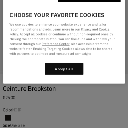
CHOOSE YOUR FAVORITE COOKIES
We use cookies to enhance your website experience and tailor
recommendations and ads. Learn more in our
Privacy
and
Cookie
Policy. Accept all cookies or continue without non-required ones by
clicking the appropriate button. You can fine-tune and withdraw your
consent through our
Preference Center
, also accessible from the
website footer. Enabling Targeting Cookies allows data to be shared
with partners to optimize and measure ad campaigns.
Accept all
Page d'accueil
CEINTURE BROOKSTON
Ceinture Brookston
€25,00
Color
NOIR
La couleur NOIR est disponible
Size
One Size