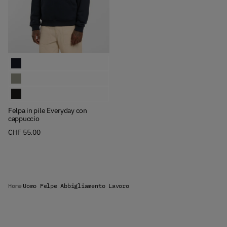
Available Colors
Felpa in pile Everyday con cappuccio
Felpa in pile Everyday con cappuccio
Felpa in pile Everyday con cappuccio
Felpa in pile Everyday con
cappuccio
CHF 55.00
Home
Uomo Felpe Abbigliamento Lavoro