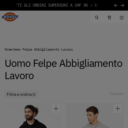
PER TUTTI GLI ORDINI SUPERIORI A CHF 85
Vai al contenuto
Logo Dickies
Home
Uomo Felpe Abbigliamento Lavoro
Uomo Felpe Abbigliamento
Lavoro
7
prodotti
Filtra e ordina