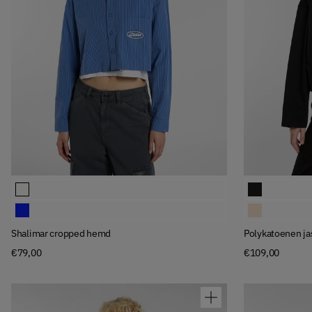
Available Colors
Available Colors
Shalimar cropped hemd
Polykatoenen j
Shalimar cropped hemd
Polykatoenen j
Shalimar cropped hemd
Polykatoenen ja
€79,00
€109,00