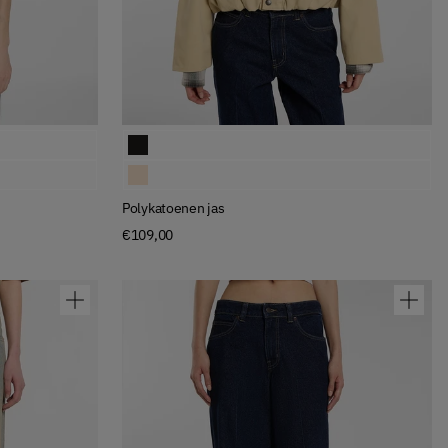
Available Colors
Polykatoenen jas
Polykatoenen jas
Polykatoenen jas
€109,00