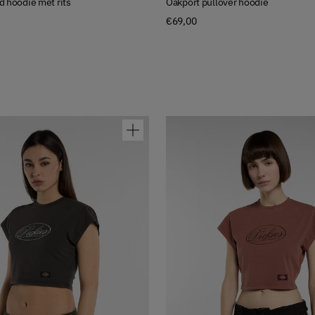
d hoodie met rits
Oakport pullover hoodie
€69,00