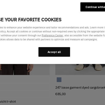
Continue with
E YOUR FAVORITE COOKIES
es to enhance your website experience and tailor recommendations and ads. Learn more 
olicy. Accept all cookies or continue without non-required ones by clicking the appropriate
d withdraw your consent through our
Preference Center
, also accessible from the website f
okies allows data to be shared with partners to optimize and measure ad campaigns.
Accept all
Available Colors
wicht t-shirt
247 losse garment dyed cargobro
wicht t-shirt
247 losse garment dyed cargobroe
wicht t-shirt
€85,00
icht t-shirt