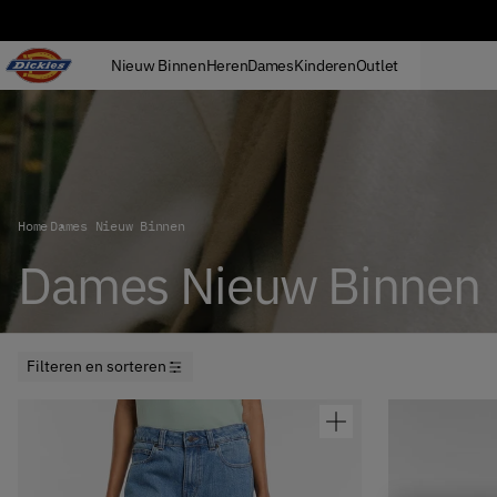
GRATIS LEVERING BOVEN € 85
Overslaan naar inhoud
Nieuw Binnen
Heren
Dames
Kinderen
Outlet
Dickies-logo
Home
Dames Nieuw Binnen
Dames Nieuw Binnen
Filteren en sorteren