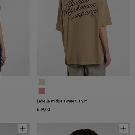
Available Colors
Labelle middelzwaar t-shirt
Labelle middelzwaar t-shirt
Labelle middelzwaar t-shirt
€39,00