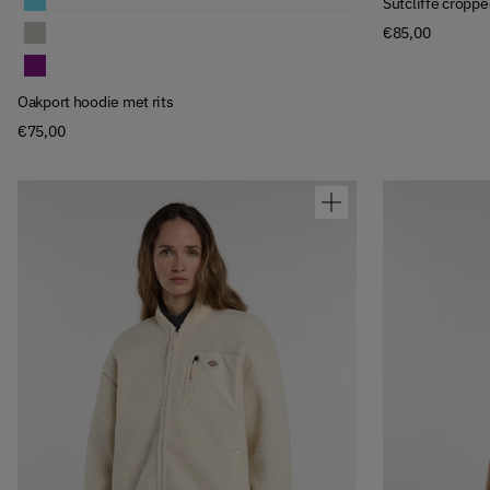
Sutcliffe croppe
Oakport hoodie met rits
€85,00
Oakport hoodie met rits
Oakport hoodie met rits
€75,00