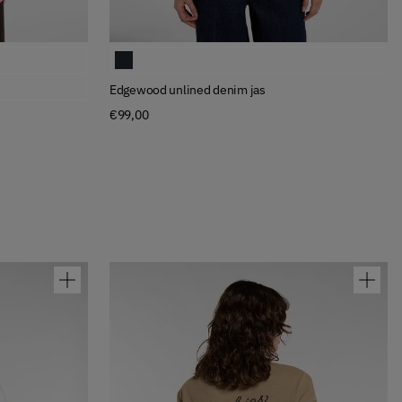
Available Colors
Edgewood unlined denim jas
Edgewood unlined denim jas
€99,00