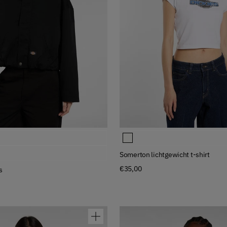
Available Colors
as
Somerton lichtgewicht t-shirt
as
Somerton lichtgewicht t-shirt
€35,00
s