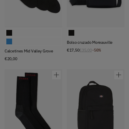
Available Colors
Available Colors
Calcetines Mid Valley Grove
Bolso cruzado Moreauville
Calcetines Mid Valley Grove
Bolso cruzado Moreauville
€17,50
€35,00
-50%
Calcetines Mid Valley Grove
€20,00