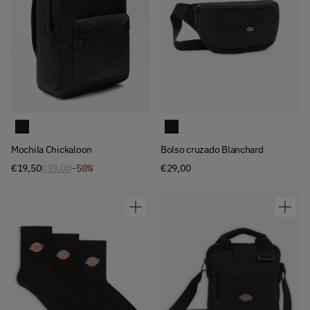
Available Colors
Available Colors
Mochila Chickaloon
Bolso cruzado Blanchard
Mochila Chickaloon
Bolso cruzado Blanchard
€19,50
€39,00
-50%
€29,00