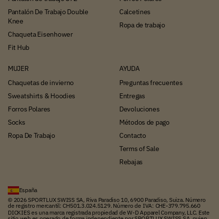
Pantalón De Trabajo Double
Calcetines
Knee
Ropa de trabajo
Chaqueta Eisenhower
Fit Hub
MUJER
AYUDA
Chaquetas de invierno
Preguntas frecuentes
Sweatshirts & Hoodies
Entregas
Forros Polares
Devoluciones
Socks
Métodos de pago
Ropa De Trabajo
Contacto
Terms of Sale
Rebajas
España
© 2026 SPORTLUX SWISS SA, Riva Paradiso 10, 6900 Paradiso, Suiza. Número
de registro mercantil: CH501.3.024.5129. Número de IVA: CHE-379.795.660
DICKIES es una marca registrada propiedad de W-D Apparel Company, LLC. Este
sitio web es operado de forma independiente por SPORTLUX SWISS SA, quien