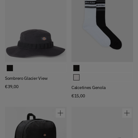
Available Colors
Available Colors
Sombrero Glacier View
Calcetines Genola
Calcetines Genola
Sombrero Glacier View
€39,00
Calcetines Genola
€15,00