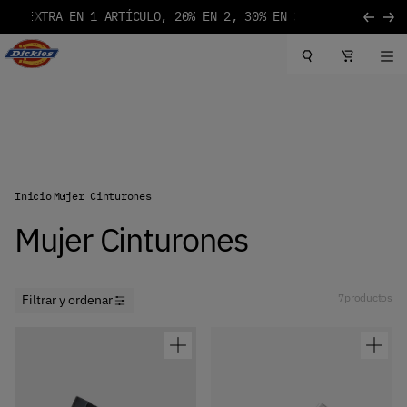
RIORES A 85€
Ir al contenido
Logotipo de Dickies
Inicio
Mujer Cinturones
Mujer Cinturones
7
productos
Filtrar y ordenar