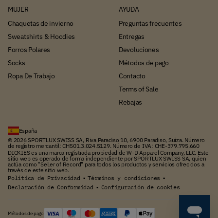
MUJER
AYUDA
Chaquetas de invierno
Preguntas frecuentes
Sweatshirts & Hoodies
Entregas
Forros Polares
Devoluciones
Socks
Métodos de pago
Ropa De Trabajo
Contacto
Terms of Sale
Rebajas
España
© 2026 SPORTLUX SWISS SA, Riva Paradiso 10, 6900 Paradiso, Suiza. Número
de registro mercantil: CH501.3.024.5129. Número de IVA: CHE-379.795.660
DICKIES es una marca registrada propiedad de W-D Apparel Company, LLC. Este
sitio web es operado de forma independiente por SPORTLUX SWISS SA, quien
actúa como "Seller of Record" para todos los productos y servicios ofrecidos a
través de este sitio web.
Política de Privacidad
Términos y condiciones
▪
▪
Declaración de Conformidad
Configuración de cookies
▪
Métodos de pago