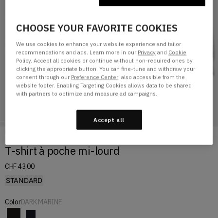
CHOOSE YOUR FAVORITE COOKIES
We use cookies to enhance your website experience and tailor
recommendations and ads. Learn more in our
Privacy
and
Cookie
Policy. Accept all cookies or continue without non-required ones by
clicking the appropriate button. You can fine-tune and withdraw your
consent through our
Preference Center
, also accessible from the
website footer. Enabling Targeting Cookies allows data to be shared
with partners to optimize and measure ad campaigns.
Accept all
Page d'accueil
T-SHIRT À POCHE MI-LOURD
T-shirt à poche mi-lourd
CHF 43.00
STANDARD
Color
DARK MARINE