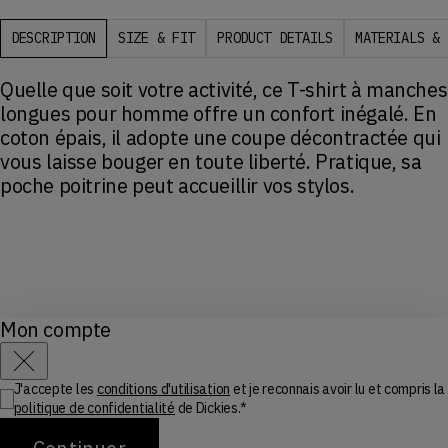
DESCRIPTION
SIZE & FIT
PRODUCT DETAILS
MATERIALS & 
Quelle que soit votre activité, ce T-shirt à manches
longues pour homme offre un confort inégalé. En
coton épais, il adopte une coupe décontractée qui
vous laisse bouger en toute liberté. Pratique, sa
poche poitrine peut accueillir vos stylos.
Mon compte
T-shirt à poche mi-lourd
CHF 43.00
Fermer
Ajouter au panier
J'accepte les
conditions d'utilisation
et je reconnais avoir lu et compris la
politique de confidentialité
de Dickies.*