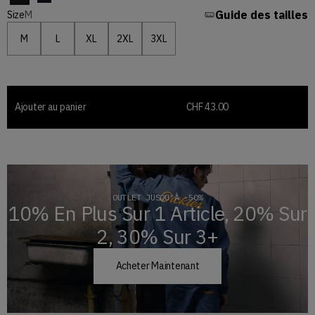
La couleur NOIR est disponible
La couleur DARK MARINE est disponible
Guide des tailles
Size
M
M
L
XL
2XL
3XL
Taille « M »
Taille « L »
Taille « XL »
Taille « 2XL »
Taille « 3XL »
Ajouter au panier
CHF 43.00
OUTLET JUSQU’À -50%
10% En Plus Sur 1 Article, 20% Sur
2, 30% Sur 3+
Acheter Maintenant