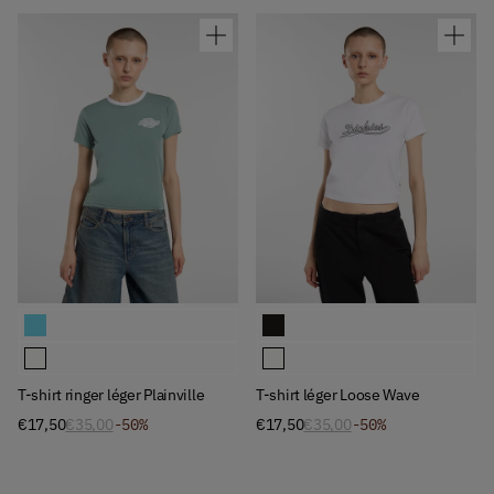
Available Colors
Available Colors
T-shirt ringer léger Plainville
T-shirt léger Loose Wave
T-shirt ringer léger Plainville
T-shirt léger Loose Wave
T-shirt ringer léger Plainville
T-shirt léger Loose Wave
€17,50
€35,00
-50%
€17,50
€35,00
-50%