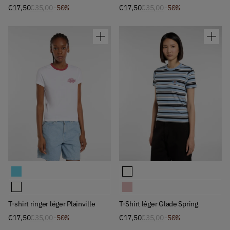
€17,50
€35,00
-50%
€17,50
€35,00
-50%
Available Colors
Available Colors
T-shirt ringer léger Plainville
T-Shirt léger Glade Spring
T-shirt ringer léger Plainville
T-Shirt léger Glade Spring
T-shirt ringer léger Plainville
T-Shirt léger Glade Spring
€17,50
€35,00
-50%
€17,50
€35,00
-50%