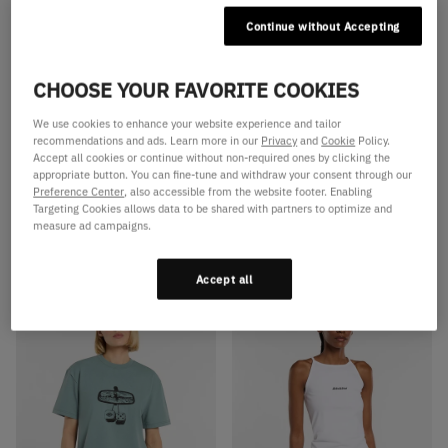
Continue without Accepting
CHOOSE YOUR FAVORITE COOKIES
We use cookies to enhance your website experience and tailor
recommendations and ads. Learn more in our
Privacy
and
Cookie
Policy.
Available Colors
Available Colors
T-shirt mi-lourd Polk
T-shirt raglan mi-lourd Derby
Accept all cookies or continue without non-required ones by clicking the
appropriate button. You can fine-tune and withdraw your consent through our
T-shirt mi-lourd Polk
T-shirt raglan mi-lourd Derby
Preference Center
, also accessible from the website footer. Enabling
Targeting Cookies allows data to be shared with partners to optimize and
T-shirt mi-lourd Polk
T-shirt raglan mi-lourd Derby
measure ad campaigns.
€17,50
€35,00
-50%
€17,50
€35,00
-50%
Accept all