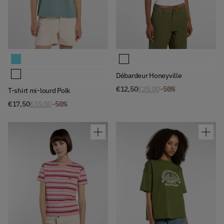
Available Colors
Available Colors
T-shirt mi-lourd Polk
Débardeur Honeyville
T-shirt mi-lourd Polk
Débardeur Honeyville
€12,50
€25,00
-50%
T-shirt mi-lourd Polk
€17,50
€35,00
-50%