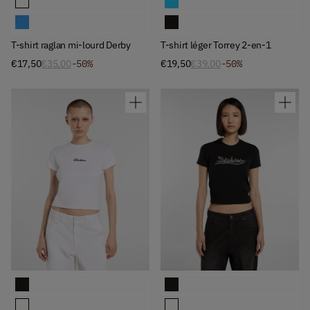
T-shirt raglan mi-lourd Derby
T-shirt léger Torrey 2-en-1
T-shirt raglan mi-lourd Derby
T-shirt léger Torrey 2-en-1
€17,50
€35,00
-50%
€19,50
€39,00
-50%
Available Colors
Available Colors
T-shirt mi-lourd Wellsville
T-shirt léger Loose Wave
T-shirt mi-lourd Wellsville
T-shirt léger Loose Wave