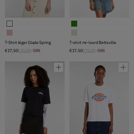
Available Colors
Available Colors
T-Shirt léger Glade Spring
T-shirt mi-lourd Bettsville
T-Shirt léger Glade Spring
T-shirt mi-lourd Bettsville
T-Shirt léger Glade Spring
T-shirt mi-lourd Bettsville
€17,50
€35,00
-50%
€17,50
€35,00
-50%