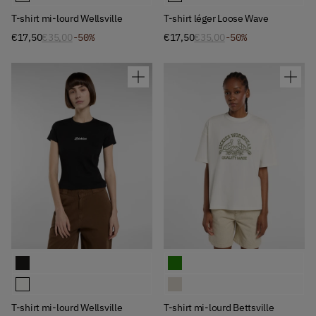
T-shirt mi-lourd Wellsville
T-shirt léger Loose Wave
€17,50
€35,00
-50%
€17,50
€35,00
-50%
Available Colors
Available Colors
T-shirt mi-lourd Wellsville
T-shirt mi-lourd Bettsville
T-shirt mi-lourd Wellsville
T-shirt mi-lourd Bettsville
T-shirt mi-lourd Wellsville
T-shirt mi-lourd Bettsville