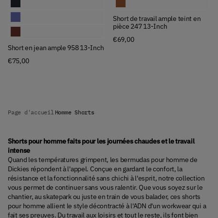
Short en jean ample 958 13-Inch
Short de travail ample teint en piè
Short en jean ample 958 13-Inch
Short de travail ample teint en
pièce 247 13-Inch
Short en jean ample 958 13-Inch
€69,00
Short en jean ample 958 13-Inch
€75,00
Page d'accueil
Homme Shorts
Shorts pour homme faits pour les journées chaudes et le travail
intense
Quand les températures grimpent, les bermudas pour homme de
Dickies répondent à l'appel. Conçue en gardant le confort, la
résistance et la fonctionnalité sans chichi à l'esprit, notre collection
vous permet de continuer sans vous ralentir. Que vous soyez sur le
chantier, au skatepark ou juste en train de vous balader, ces shorts
pour homme allient le style décontracté à l'ADN d'un workwear qui a
fait ses preuves. Du travail aux loisirs et tout le reste, ils font bien