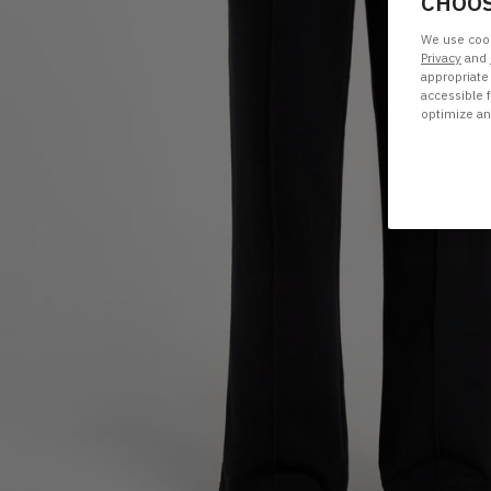
CHOOS
We use cook
Privacy
and
appropriate
accessible 
optimize a