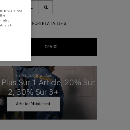
S
M
L
XL
 « XS »
Taille « S »
Taille « M »
Taille « L »
Taille « XL »
rn more in our
 the
r
, also
ESURE 178 CM ET PORTE LA TAILLE S
rtners to
ier
€65,00
OUTLET JUSQU’À -50%
Plus Sur 1 Article, 20% Sur
2, 30% Sur 3+
Acheter Maintenant