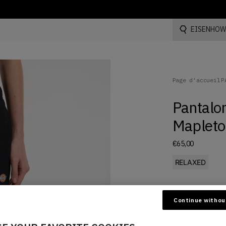
EISENHOW
Rechercher...
Page d'accueil
P
Pantalo
Mapleto
€65,00
RELAXED
Color
NOIR
Continue withou
La couleur NOIR e
Size
XXS