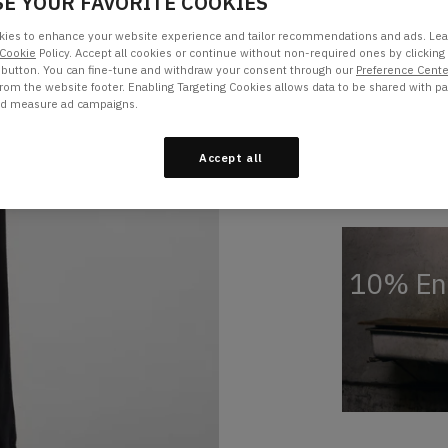
E YOUR FAVORITE COOKIES
XXS
XS
Taille « XXS »
Taille
ies to enhance your website experience and tailor recommendations and ads. Lea
Cookie
Policy. Accept all cookies or continue without non-required ones by clicking
 button. You can fine-tune and withdraw your consent through our
Preference Cente
LE MANNEQUIN M
from the website footer. Enabling Targeting Cookies allows data to be shared with pa
nd measure ad campaigns.
Accept all
Ajouter au pan
10% En 